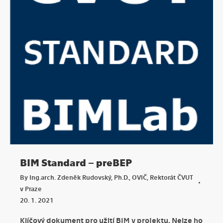
BIM Standard – preBEP
By
Ing.arch. Zdeněk Rudovský, Ph.D., OVIČ, Rektorát ČVUT
v Praze
20. 1. 2021
Klíčový dokument pro užití BIM v projektu. Nelze ho