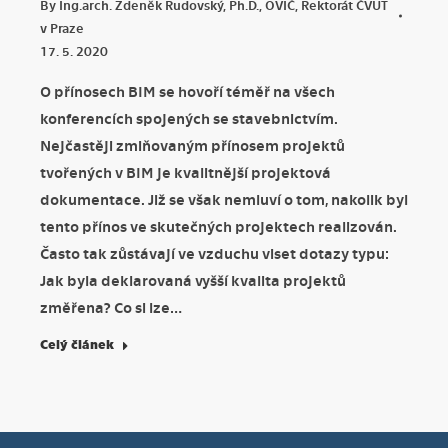
By
Ing.arch. Zdeněk Rudovský, Ph.D., OVIČ, Rektorát ČVUT
v Praze
17. 5. 2020
O přínosech BIM se hovoří téměř na všech
konferencích spojených se stavebnictvím.
Nejčastěji zmiňovaným přínosem projektů
tvořených v BIM je kvalitnější projektová
dokumentace. Již se však nemluví o tom, nakolik byl
tento přínos ve skutečných projektech realizován.
Často tak zůstávají ve vzduchu viset dotazy typu:
Jak byla deklarovaná vyšší kvalita projektů
změřena? Co si lze…
Celý článek