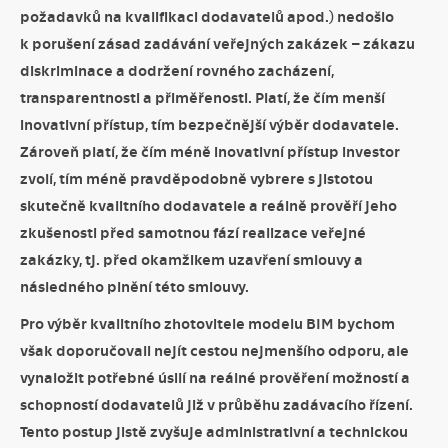
požadavků na kvalifikaci dodavatelů apod.) nedošlo
k porušení zásad zadávání veřejných zakázek – zákazu
diskriminace a dodržení rovného zacházení,
transparentnosti a přiměřenosti. Platí, že čím menší
inovativní přístup, tím bezpečnější výběr dodavatele.
Zároveň platí, že čím méně inovativní přístup investor
zvolí, tím méně pravděpodobně vybrere s jistotou
skutečně kvalitního dodavatele a reálně prověří jeho
zkušenosti před samotnou fází realizace veřejné
zakázky, tj. před okamžikem uzavření smlouvy a
následného plnění této smlouvy.
Pro výběr kvalitního zhotovitele modelu BIM bychom
však doporučovali nejít cestou nejmenšího odporu, ale
vynaložit potřebné úsilí na reálné prověření možností a
schopností dodavatelů již v průběhu zadávacího řízení.
Tento postup jistě zvyšuje administrativní a technickou