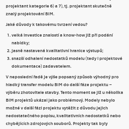
projektant kategorie 6) a 7), tj. projektant skutečně
znalý projektování BIM.
Jaké důvody k takovému tvrzení vedou?
velká investice znalostí a know-how již při podání
nabídky;
jasně nastavená kvalitativní hranice výstupů;
snazší odhalení nedostatků modelu (tedy i projektové
dokumentace) zadavatelem.
V neposlední řadě je výše popsaný způsob výhodný pro
hladký transfer modelu BIM do další fáze projektu –
výběru zhotovitele stavby. Tento moment se již u několika
BIM projektů ukázal jako problémový. Modely nebylo
možné v další fázi projektu vytěžit z důvodu jejich
nedostatečného popisu, kvalitativních nedostatků nebo
chybějících zdrojových souborů. Projekty tak byly