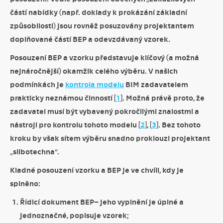
částí nabídky (např. doklady k prokázání základní
způsobilosti) jsou rovněž posuzovány projektantem
doplňované částí BEP a odevzdávaný vzorek.
Posouzení BEP a vzorku představuje klíčový (a možná
nejnáročnější) okamžik celého výběru. V našich
podmínkách je
kontrola modelu
BIM zadavatelem
prakticky neznámou činností [
1
]. Možná právě proto, že
zadavatel musí být vybavený pokročilými znalostmi a
nástroji pro kontrolu tohoto modelu [
2
], [
3
]. Bez tohoto
kroku by však sítem výběru snadno proklouzl projektant
„slibotechna“.
Kladné posouzení vzorku a BEP je ve chvíli, kdy je
splněno:
Řídicí dokument BEP– jeho vyplnění je úplné a
jednoznačné, popisuje vzorek;