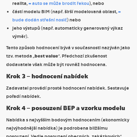
realita,
= auto se může brodit řekou
), nebo
částí modelu BIM (např. širší modelovaná oblast,
=
bude dodán střešní nosič
) nebo
jeho výstupů (např. automaticky generovaný výkaz
výměr).
Tento způsob hodnocení bývá v současnosti nazýván jako
tzv. metoda „
best value
“. Předchozí zkušenost
dodavatele však může být rovněž hodnocena.
Krok 3 – hodnocení nabídek
Zadavatel provádí prosté hodnocení nabídek. Sestavuje
pořadí nabídek.
Krok 4 – posouzení BEP a vzorku modelu
Nabídka s nejvyšším bodovým hodnocením (ekonomicky
nejvýhodnější nabídka) je podrobena bližšímu
posouzení. Vedle posouzení obecných „zakázkových“