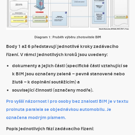
Diagram 1: Pruběh výběru zhotovitele BIM
Body 1 až 6 představují jednotlivé kroky zadávacího
řízení. V rámci jednotlivých kroků jsou uvedeny:
dokumenty a jejich části (specifické části vztahující se
k BIM jsou označeny zeleně – pevně stanovené nebo
žlutě – k doplnění soutěžícím) a
související činnosti (označeny modře).
Pro vyšší názornost i pro osoby bez znalosti BIM je v textu
prolnuta paralela se objednávkou automobilu. Je
označena modrým písmem.
Popis jednotlivých fází zadávacího řízení: