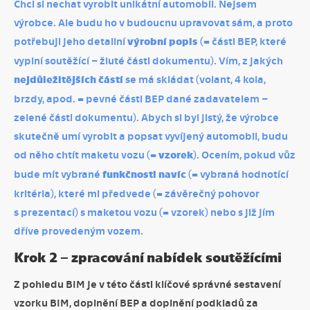
Chci si nechat vyrobit unikátní automobil. Nejsem
výrobce. Ale budu ho v budoucnu upravovat sám, a proto
potřebuji jeho detailní
výrobní popis
(= části BEP, které
vyplní soutěžící – žluté části dokumentu). Vím, z jakých
nejdůležitějších částí
se má skládat (volant, 4 kola,
brzdy, apod. = pevné části BEP dané zadavatelem –
zelené části dokumentu). Abych si byl jistý, že výrobce
skutečně umí vyrobit a popsat vyvíjený automobil, budu
od něho chtít maketu vozu (=
vzorek
). Ocením, pokud vůz
bude mít vybrané
funkčnosti navíc
(= vybraná hodnotící
kritéria), které mi předvede (= závěrečný pohovor
s prezentací) s maketou vozu (= vzorek) nebo s již jím
dříve provedeným vozem.
Krok 2 – zpracování nabídek soutěžícími
Z pohledu BIM je v této části klíčové správné sestavení
vzorku BIM, doplnění BEP a doplnění podkladů za