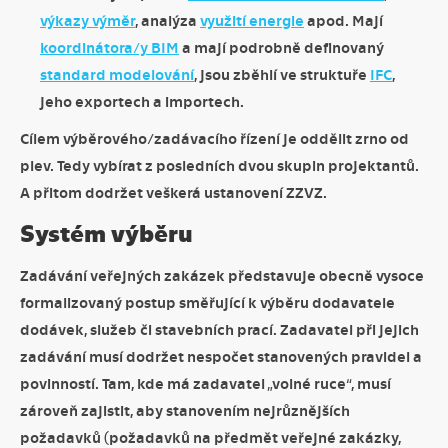
výkazy výměr
, analýza
využití energie
apod. Mají
koordinátora/y BIM
a mají podrobně definovaný
standard modelování
, jsou zběhlí ve struktuře
IFC
,
jeho exportech a importech.
Cílem výběrového/zadávacího řízení je oddělit zrno od
plev. Tedy vybírat z posledních dvou skupin projektantů.
A přitom dodržet veškerá ustanovení ZZVZ.
Systém výběru
Zadávání veřejných zakázek představuje obecně vysoce
formalizovaný postup směřující k výběru dodavatele
dodávek, služeb či stavebních prací. Zadavatel při jejich
zadávání musí dodržet nespočet stanovených pravidel a
povinností. Tam, kde má zadavatel „volné ruce“, musí
zároveň zajistit, aby stanovením nejrůznějších
požadavků (požadavků na předmět veřejné zakázky,