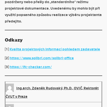
pozdrženy nebo přešly do „standardního“ režimu
projektové dokumentace. Uvedenému by mohlo být při
využití popsaného způsobu realizace výběru projektanta
předejito.
Odkazy
[1]
Kvalita projektových informací pohledem zadavatele
[2]
https://www.solibri.com/solibri-office
[3]
https://ifc-checker.com/
Ing.arch. Zdeněk Rudovský, Ph.D., OVIČ, Rektorát
ČVUT v Praze