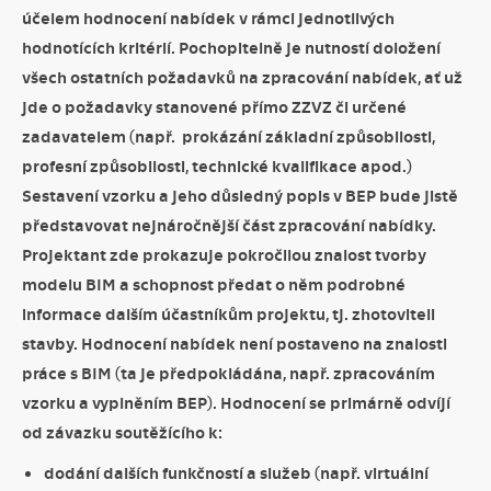
účelem hodnocení nabídek v rámci jednotlivých
hodnotících kritérií. Pochopitelně je nutností doložení
všech ostatních požadavků na zpracování nabídek, ať už
jde o požadavky stanovené přímo ZZVZ či určené
zadavatelem (např. prokázání základní způsobilosti,
profesní způsobilosti, technické kvalifikace apod.)
Sestavení vzorku a jeho důsledný popis v BEP bude jistě
představovat nejnáročnější část zpracování nabídky.
Projektant zde prokazuje pokročilou znalost tvorby
modelu BIM a schopnost předat o něm podrobné
informace dalším účastníkům projektu, tj. zhotoviteli
stavby. Hodnocení nabídek není postaveno na znalosti
práce s BIM (ta je předpokládána, např. zpracováním
vzorku a vyplněním BEP). Hodnocení se primárně odvíjí
od závazku soutěžícího k:
dodání dalších funkčností a služeb (např. virtuální