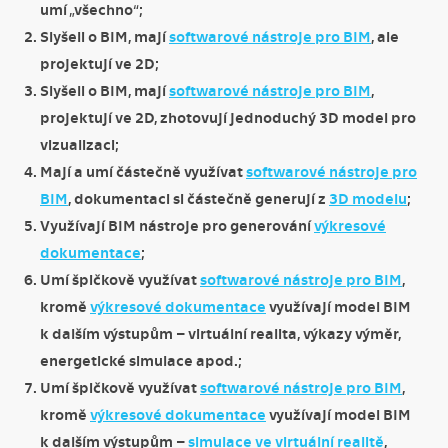
umí „všechno“;
Slyšeli o BIM, mají
softwarové nástroje pro BIM
, ale
projektují ve 2D;
Slyšeli o BIM, mají
softwarové nástroje pro BIM
,
projektují ve 2D, zhotovují jednoduchý 3D model pro
vizualizaci;
Mají a umí částečně využívat
softwarové nástroje pro
BIM
, dokumentaci si částečně generují z
3D modelu
;
Využívají BIM nástroje pro generování
výkresové
dokumentace
;
Umí špičkově využívat
softwarové nástroje pro BIM
,
kromě
výkresové dokumentace
využívají model BIM
k dalším výstupům – virtuální realita, výkazy výměr,
energetické simulace apod.;
Umí špičkově využívat
softwarové nástroje pro BIM
,
kromě
výkresové dokumentace
využívají model BIM
k dalším výstupům –
simulace ve virtuální realitě
,