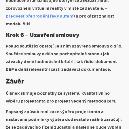
hodnocené funkčnosti, ke kterým se zavázal (např.
zprovoznění virtuální reality v místě zadavatele,
=
předvést přebrodění řeky autem
) a prokázat znalost
modelu BIM.
Krok 6 – Uzavření smlouvy
Pokud soutěžící obstojí, je s ním uzavřena smlouva o dílo.
Součástí smlouvy o dílo se pochopitelně stanou jak
závazky dané hodnotícími kritérii, tak řídící dokument
BEP a další relevantní části zadávací dokumentace.
Závěr
Článek shrnuje poznatky ze systému kvalitativního
výběru projektanta pro projekt vedený metodou BIM.
Popsaný způsob realizace výběru projektanta a
nastavené podmínky výběru dodavatele reálně zaručují,
že se zadávacího řízení zúčastní a následně bude vybrán